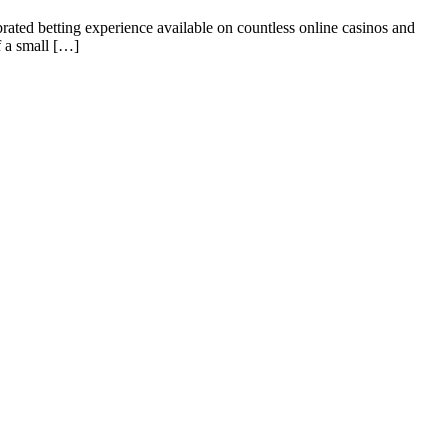
ted betting experience available on countless online casinos and
f a small […]